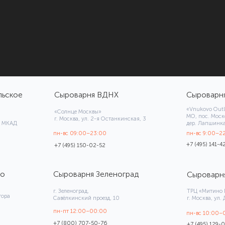
Сыроварня ВДНХ
Сыроварня Внуково
«Vnukovo Outlet Village»
«Солнце Москвы»
МО, пос. Московский,
г. Москва, ул. 2-я Останкинская, 3
дер. Лапшинка вл8к13
пн-вс 09:00–23:00
пн-вс 9:00–22:00
+7 (495) 141-42-22
+7 (495) 150-02-52
Сыроварня Зеленоград
Сыроварня Митино
г. Зеленоград,
ТРЦ «Митино Парк»
Савёлкинский проезд, 10
г. Москва, ул. Дубравная, 51, стр. 1
пн-пт 12:00–00:00
пн-вс 10:00–00:00
+7 (800) 707-50-76
+7 (495) 129-05-55
Oriental Express
Клево Авиапарк
Центральный офис Сбербанк
ТРЦ «Авиапарк», 3 этаж (синяя
г. Москва, Кутузовский проспект 32
зона)
г. Москва, Ходынский бульвар, 4