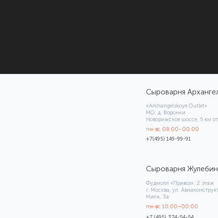
Сыроварня Архангельское
«Arkhangelskoye Outlet»
МО, д. Воронки
Новорижское шоссе, 5 км от МКАД
пн-вс 08:00–00:00
+7(495) 149-99-91
Сыроварня Жулебино
Фудмолл «Привоз», 2 этаж
г. Москва, ул. Авиаконструктора
Миля, 3а
пн-вс 10:00–00:00
+7 (495) 374-54-54
Сыроварня Покровское
«Novaya Riga Outlet Village»
МО, д. Покровское
ул. Центральная, 33к12